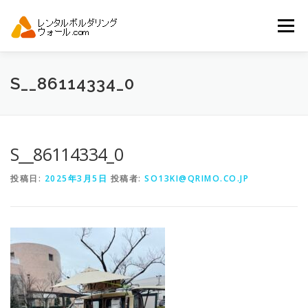
コ
ン
メニュー
テ
ン
ツ
へ
トップ
自動見積り
商品一覧
S__86114334_0
ス
キ
ッ
プ
アーバンスポーツイベント.JP
S__86114334_0
投稿日:
2025年3月5日
投稿者:
SO13KI@QRIMO.CO.JP