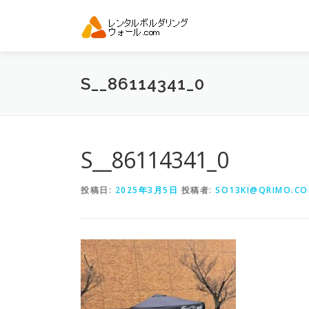
コ
ン
テ
ン
ツ
S__86114341_0
へ
ス
キ
ッ
プ
S__86114341_0
投稿日:
2025年3月5日
投稿者:
SO13KI@QRIMO.CO.