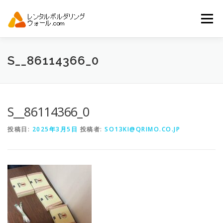
コ
ン
メニュー
テ
ン
ツ
へ
トップ
自動見積り
商品一覧
S__86114366_0
ス
キ
ッ
プ
アーバンスポーツイベント.JP
S__86114366_0
投稿日:
2025年3月5日
投稿者:
SO13KI@QRIMO.CO.JP