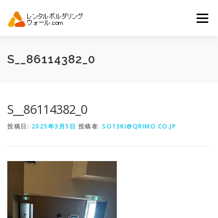
コ
ン
メニュー
テ
ン
ツ
へ
トップ
自動見積り
商品一覧
S__86114382_0
ス
キ
ッ
プ
アーバンスポーツイベント.JP
S__86114382_0
投稿日:
2025年3月5日
投稿者:
SO13KI@QRIMO.CO.JP