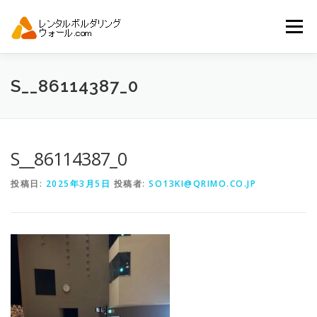
コ
ン
メニュー
テ
ン
ツ
へ
トップ
自動見積り
商品一覧
S__86114387_0
ス
キ
ッ
プ
アーバンスポーツイベント.JP
S__86114387_0
投稿日:
2025年3月5日
投稿者:
SO13KI@QRIMO.CO.JP