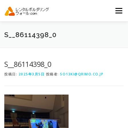
コ
ン
メニュー
テ
ン
ツ
へ
トップ
自動見積り
商品一覧
S__86114398_0
ス
キ
ッ
プ
アーバンスポーツイベント.JP
S__86114398_0
投稿日:
2025年3月5日
投稿者:
SO13KI@QRIMO.CO.JP