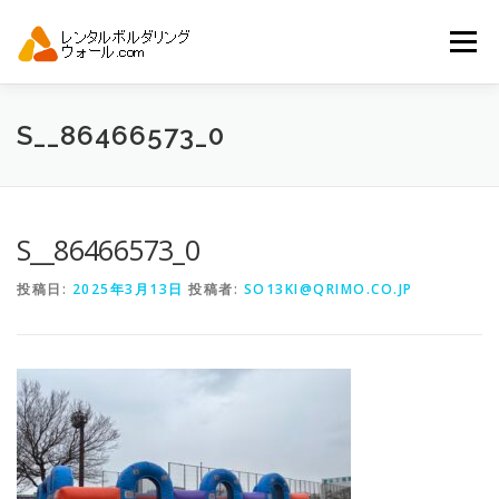
コ
ン
メニュー
テ
ン
ツ
へ
トップ
自動見積り
商品一覧
S__86466573_0
ス
キ
ッ
プ
アーバンスポーツイベント.JP
S__86466573_0
投稿日:
2025年3月13日
投稿者:
SO13KI@QRIMO.CO.JP