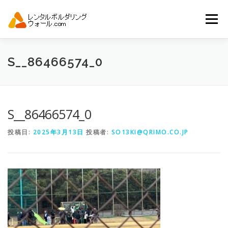
コ
ン
メニュー
テ
ン
ツ
へ
トップ
自動見積り
商品一覧
S__86466574_0
ス
キ
ッ
プ
アーバンスポーツイベント.JP
S__86466574_0
投稿日:
2025年3月13日
投稿者:
SO13KI@QRIMO.CO.JP