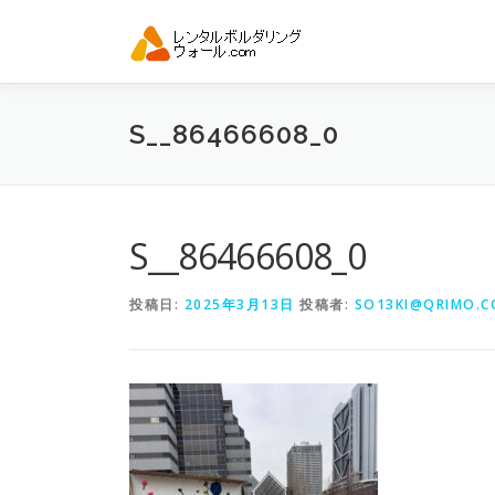
コ
ン
テ
ン
ツ
S__86466608_0
へ
ス
キ
ッ
プ
S__86466608_0
投稿日:
2025年3月13日
投稿者:
SO13KI@QRIMO.CO