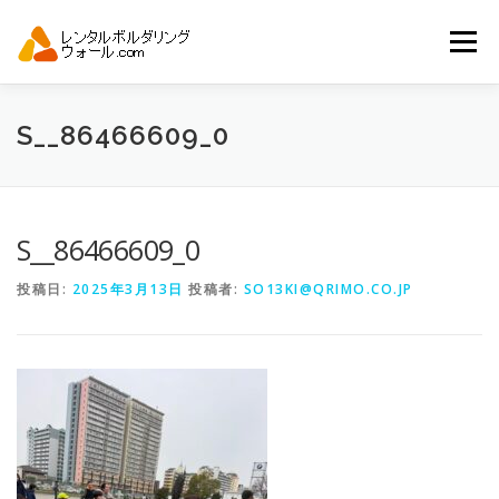
コ
ン
メニュー
テ
ン
ツ
へ
トップ
自動見積り
商品一覧
S__86466609_0
ス
キ
ッ
プ
アーバンスポーツイベント.JP
S__86466609_0
投稿日:
2025年3月13日
投稿者:
SO13KI@QRIMO.CO.JP