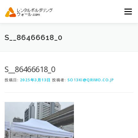
コ
ン
メニュー
テ
ン
ツ
へ
トップ
自動見積り
商品一覧
S__86466618_0
ス
キ
ッ
プ
アーバンスポーツイベント.JP
S__86466618_0
投稿日:
2025年3月13日
投稿者:
SO13KI@QRIMO.CO.JP