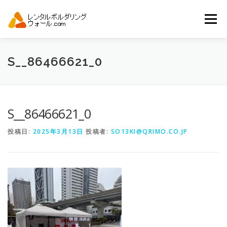
コ
ン
メニュー
テ
ン
ツ
へ
トップ
自動見積り
商品一覧
S__86466621_0
ス
キ
ッ
プ
アーバンスポーツイベント.JP
S__86466621_0
投稿日:
2025年3月13日
投稿者:
SO13KI@QRIMO.CO.JP