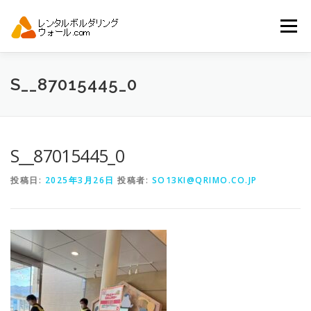
コ
ン
メニュー
テ
ン
ツ
へ
トップ
自動見積り
商品一覧
S__87015445_0
ス
キ
ッ
プ
アーバンスポーツイベント.JP
S__87015445_0
投稿日:
2025年3月26日
投稿者:
SO13KI@QRIMO.CO.JP