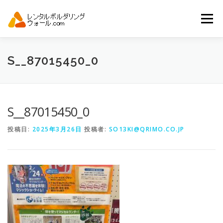
コ
ン
メニュー
テ
ン
ツ
へ
トップ
自動見積り
商品一覧
S__87015450_0
ス
キ
ッ
プ
アーバンスポーツイベント.JP
S__87015450_0
投稿日:
2025年3月26日
投稿者:
SO13KI@QRIMO.CO.JP