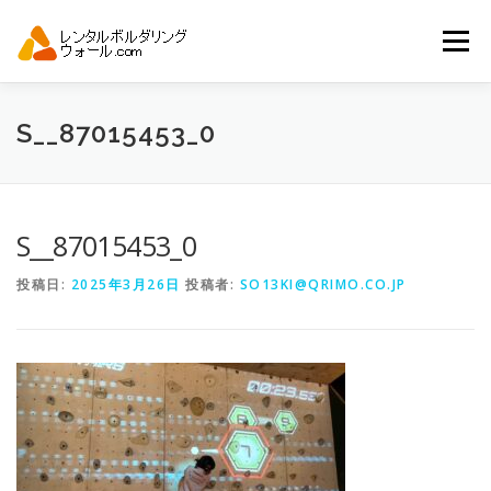
コ
ン
メニュー
テ
ン
ツ
へ
トップ
自動見積り
商品一覧
S__87015453_0
ス
キ
ッ
プ
アーバンスポーツイベント.JP
S__87015453_0
投稿日:
2025年3月26日
投稿者:
SO13KI@QRIMO.CO.JP