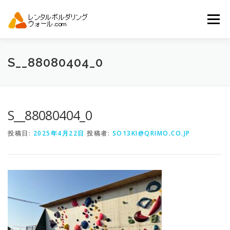
コ
ン
メニュー
テ
ン
ツ
へ
トップ
自動見積り
商品一覧
S__88080404_0
ス
キ
ッ
プ
アーバンスポーツイベント.JP
S__88080404_0
投稿日:
2025年4月22日
投稿者:
SO13KI@QRIMO.CO.JP