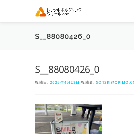
コ
ン
テ
ン
ツ
S__88080426_0
へ
ス
キ
ッ
プ
S__88080426_0
投稿日:
2025年4月22日
投稿者:
SO13KI@QRIMO.CO