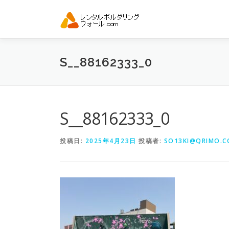
コ
ン
テ
ン
ツ
S__88162333_0
へ
ス
キ
ッ
プ
S__88162333_0
投稿日:
2025年4月23日
投稿者:
SO13KI@QRIMO.CO