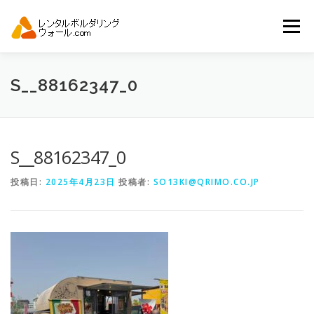
コ
ン
メニュー
テ
ン
ツ
へ
トップ
自動見積り
商品一覧
S__88162347_0
ス
キ
ッ
プ
アーバンスポーツイベント.JP
S__88162347_0
投稿日:
2025年4月23日
投稿者:
SO13KI@QRIMO.CO.JP