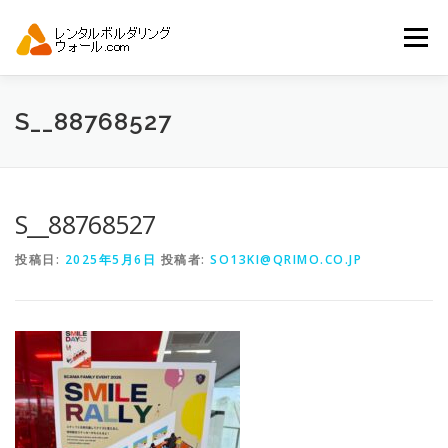
コ
ン
メニュー
テ
ン
ツ
へ
トップ
自動見積り
商品一覧
S__88768527
ス
キ
ッ
プ
アーバンスポーツイベント.JP
S__88768527
投稿日:
2025年5月6日
投稿者:
SO13KI@QRIMO.CO.JP