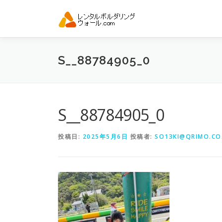
コ
ン
テ
ン
ツ
S__88784905_0
へ
ス
キ
ッ
プ
S__88784905_0
投稿日:
2025年5月6日
投稿者:
SO13KI@QRIMO.CO.