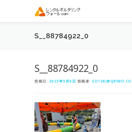
コ
ン
テ
ン
ツ
S__88784922_0
へ
ス
キ
ッ
プ
S__88784922_0
投稿日:
2025年5月6日
投稿者:
SO13KI@QRIMO.CO.