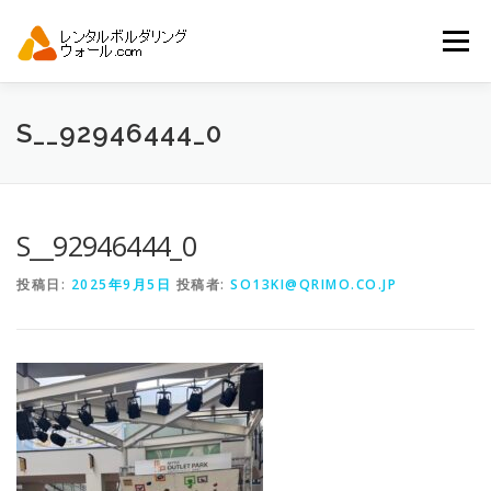
コ
ン
メニュー
テ
ン
ツ
へ
トップ
自動見積り
商品一覧
S__92946444_0
ス
キ
ッ
プ
アーバンスポーツイベント.JP
S__92946444_0
投稿日:
2025年9月5日
投稿者:
SO13KI@QRIMO.CO.JP