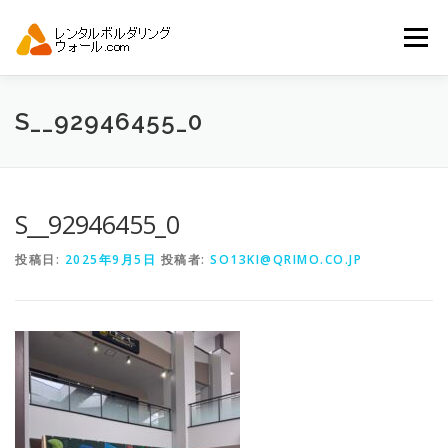
コ
ン
メニュー
テ
ン
ツ
へ
トップ
自動見積り
商品一覧
S__92946455_0
ス
キ
ッ
プ
アーバンスポーツイベント.JP
S__92946455_0
投稿日:
2025年9月5日
投稿者:
SO13KI@QRIMO.CO.JP