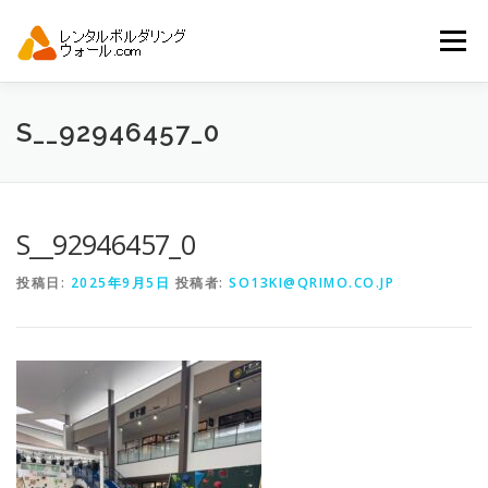
コ
ン
メニュー
テ
ン
ツ
へ
トップ
自動見積り
商品一覧
S__92946457_0
ス
キ
ッ
プ
アーバンスポーツイベント.JP
S__92946457_0
投稿日:
2025年9月5日
投稿者:
SO13KI@QRIMO.CO.JP