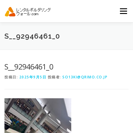
コ
ン
メニュー
テ
ン
ツ
へ
トップ
自動見積り
商品一覧
S__92946461_0
ス
キ
ッ
プ
アーバンスポーツイベント.JP
S__92946461_0
投稿日:
2025年9月5日
投稿者:
SO13KI@QRIMO.CO.JP