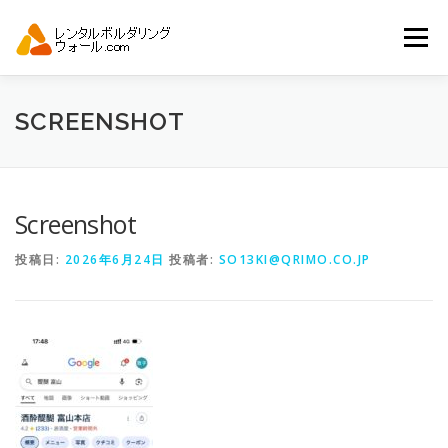
コ
ン
メニュー
テ
ン
ツ
へ
トップ
自動見積り
商品一覧
SCREENSHOT
ス
キ
ッ
プ
アーバンスポーツイベント.JP
Screenshot
投稿日:
2026年6月24日
投稿者:
SO13KI@QRIMO.CO.JP