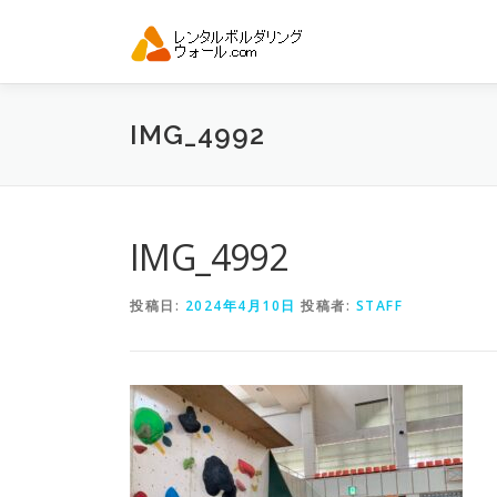
コ
ン
テ
ン
ツ
IMG_4992
へ
ス
キ
ッ
プ
IMG_4992
投稿日:
2024年4月10日
投稿者:
STAFF