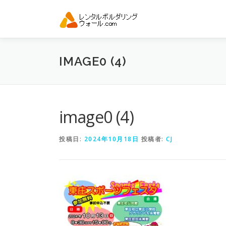
コ
ン
テ
ン
ツ
IMAGE0 (4)
へ
ス
キ
ッ
プ
image0 (4)
投稿日:
2024年10月18日
投稿者:
CJ