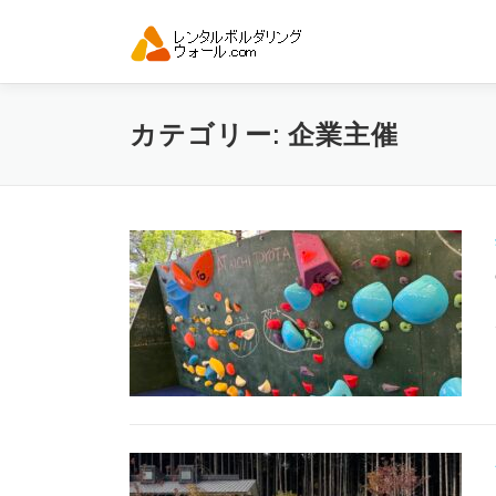
コ
ン
テ
ン
ツ
カテゴリー:
企業主催
へ
ス
キ
ッ
プ