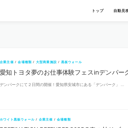
トップ
自動見
企業主催
/
会場種類
/
大型商業施設
/
黒板ウォール
愛知トヨタ夢のお仕事体験フェスinデンパー
デンパークにて２日間の開催！愛知県安城市にある「デンパーク」 …
ホワイト黒板ウォール
/
企業主催
/
会場種類