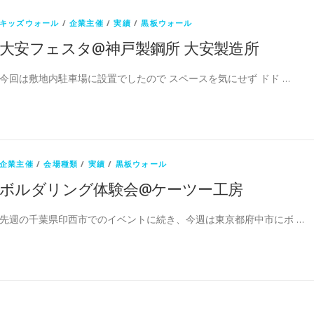
キッズウォール
/
企業主催
/
実績
/
黒板ウォール
大安フェスタ@神戸製鋼所 大安製造所
今回は敷地内駐車場に設置でしたので スペースを気にせず ドド …
企業主催
/
会場種類
/
実績
/
黒板ウォール
ボルダリング体験会@ケーツー工房
先週の千葉県印西市でのイベントに続き、今週は東京都府中市にボ …