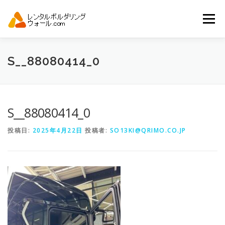
コ
ン
メニュー
テ
ン
ツ
へ
トップ
自動見積り
商品一覧
S__88080414_0
ス
キ
ッ
プ
アーバンスポーツイベント.JP
S__88080414_0
投稿日:
2025年4月22日
投稿者:
SO13KI@QRIMO.CO.JP