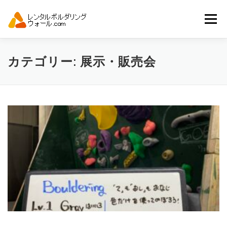
コ
ン
メニュー
テ
ン
ツ
へ
トップ
自動見積り
商品一覧
カテゴリー:
展示・販売会
ス
キ
ッ
プ
アーバンスポーツイベント.JP