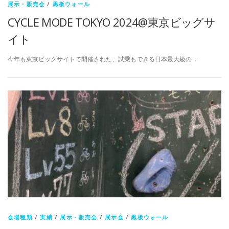
展示・販売会
/
黒板ウォール
CYCLE MODE TOKYO 2024@東京ビッグサ
イト
今年も東京ビッグサイトで開催された、試乗もできる日本最大級の …
会場種類
/
実績
/
展示・販売会
/
展示会
/
黒板ウォール